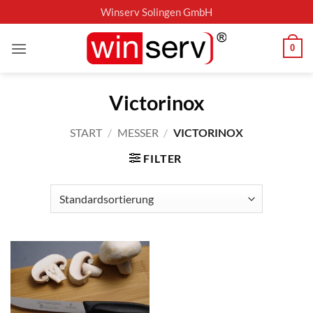
Zum
Winserv Solingen GmbH
Inhalt
springen
0
Victorinox
START
/
MESSER
/
VICTORINOX
FILTER