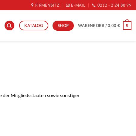
FIRMENSITZ
E-MAIL
0212 - 2 24 88 99
SHOP
KATALOG
0
WARENKORB /
0,00
€
 der Mitgliedsstaaten sowie sonstiger