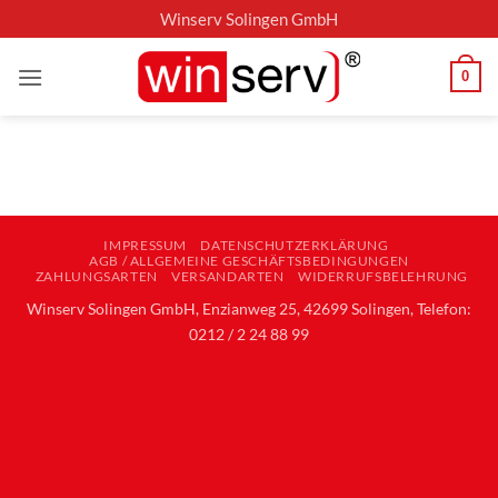
Zum
Winserv Solingen GmbH
Inhalt
springen
0
IMPRESSUM
DATENSCHUTZERKLÄRUNG
AGB / ALLGEMEINE GESCHÄFTSBEDINGUNGEN
ZAHLUNGSARTEN
VERSANDARTEN
WIDERRUFSBELEHRUNG
Winserv Solingen GmbH, Enzianweg 25, 42699 Solingen, Telefon:
0212 / 2 24 88 99