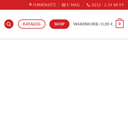
FIRMENSITZ
E-MAIL
0212 - 2 24 88 99
SHOP
KATALOG
0
WARENKORB /
0,00
€