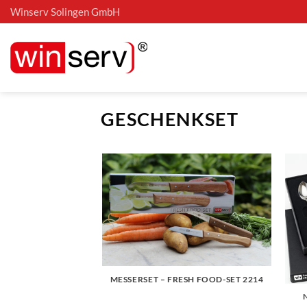
Zum
Winserv Solingen GmbH
Inhalt
springen
GESCHENKSET
MESSERSET – FRESH FOOD-SET 2214