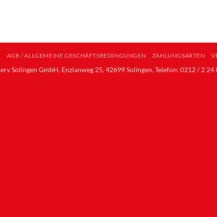
G
AGB / ALLGEMEINE GESCHÄFTSBEDINGUNGEN
ZAHLUNGSARTEN
V
erv Solingen GmbH, Enzianweg 25, 42699 Solingen, Telefon: 0212 / 2 24 