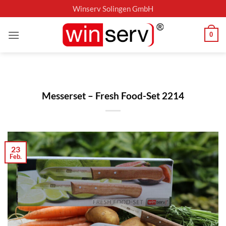
Zum
Winserv Solingen GmbH
Inhalt
springen
0
Messerset – Fresh Food-Set 2214
23
Feb.