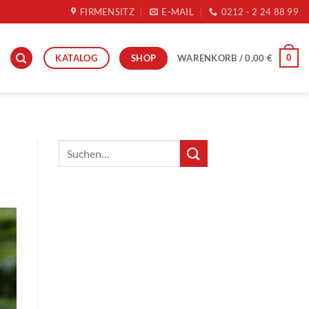
FIRMENSITZ
E-MAIL
0212 - 2 24 88 99
SHOP
KATALOG
0
WARENKORB /
0,00
€