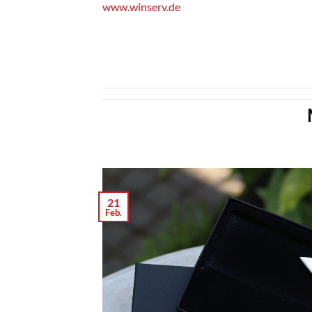
www.winserv.de
21
Feb.