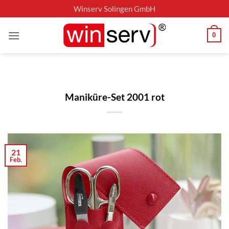
Zum
Winserv Solingen GmbH
Inhalt
springen
0
Maniküre-Set 2001 rot
21
Feb.