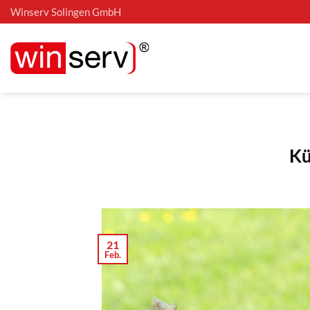
Zum
Winserv Solingen GmbH
Inhalt
springen
Kü
21
Feb.