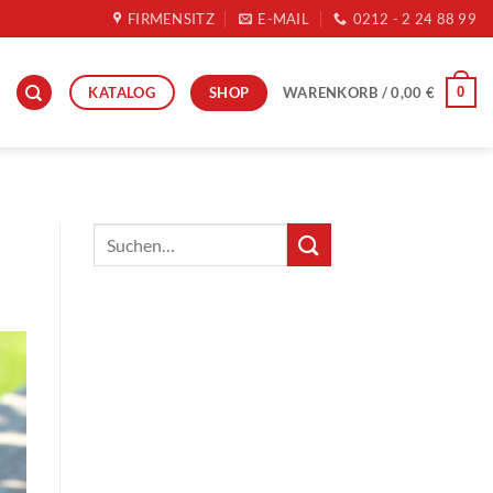
FIRMENSITZ
E-MAIL
0212 - 2 24 88 99
SHOP
KATALOG
0
WARENKORB /
0,00
€