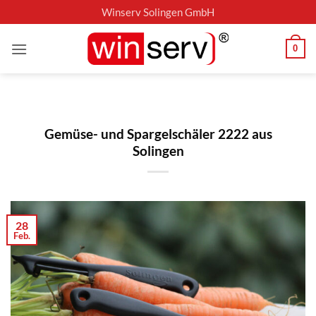
Zum
Winserv Solingen GmbH
Inhalt
springen
0
Gemüse- und Spargelschäler 2222 aus
Solingen
28
Feb.