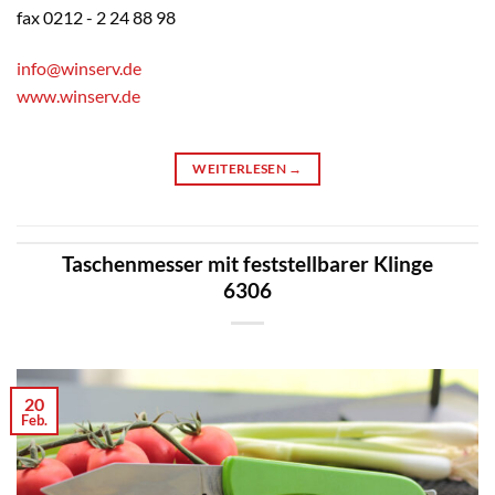
fax 0212 - 2 24 88 98
info@winserv.de
www.winserv.de
WEITERLESEN
→
Taschenmesser mit feststellbarer Klinge
6306
20
Feb.