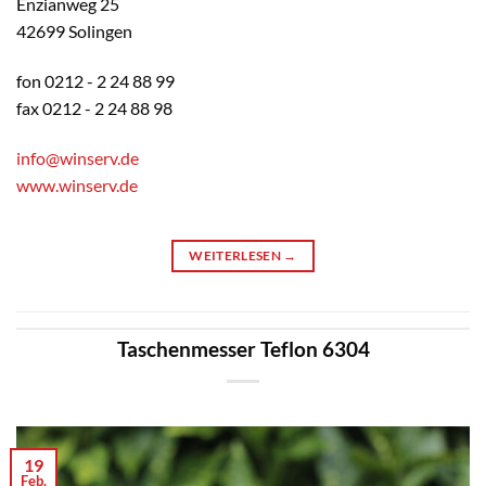
Enzianweg 25
42699 Solingen
fon 0212 - 2 24 88 99
fax 0212 - 2 24 88 98
info@winserv.de
www.winserv.de
WEITERLESEN
→
Taschenmesser Teflon 6304
19
Feb.