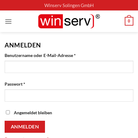
Zum
Winserv Solingen GmbH
Inhalt
springen
0
ANMELDEN
Erforderlich
Benutzername oder E-Mail-Adresse
*
Erforderlich
Passwort
*
Angemeldet bleiben
ANMELDEN