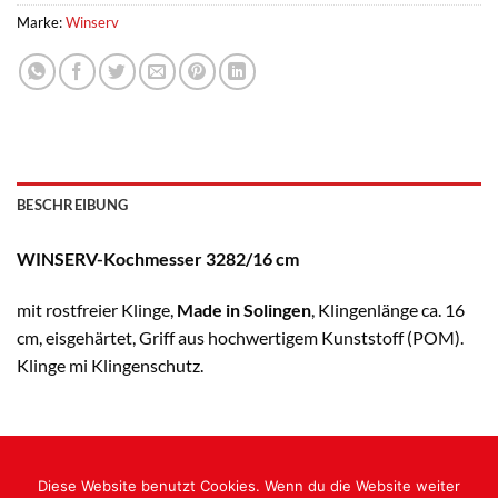
Marke:
Winserv
BESCHREIBUNG
WINSERV-Kochmesser 3282/16 cm
mit rostfreier Klinge,
Made in Solingen
, Klingenlänge ca. 16
cm, eisgehärtet, Griff aus hochwertigem Kunststoff (POM).
Klinge mi Klingenschutz.
IMPRESSUM
DATENSCHUTZERKLÄRUNG
AGB / ALLGEMEINE GESCHÄFTSBEDINGUNGEN
Diese Website benutzt Cookies. Wenn du die Website weiter
ZAHLUNGSARTEN
VERSANDARTEN
WIDERRUFSBELEHRUNG